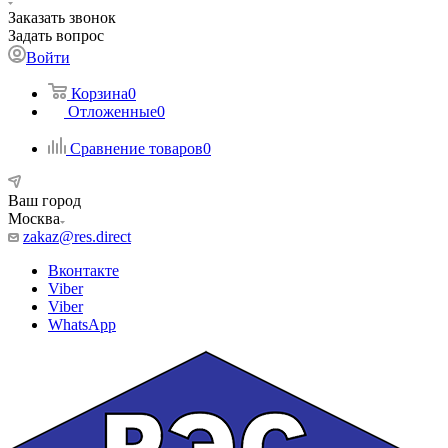
Заказать звонок
Задать вопрос
Войти
Корзина
0
Отложенные
0
Сравнение товаров
0
Ваш город
Москва
zakaz@res.direct
Вконтакте
Viber
Viber
WhatsApp