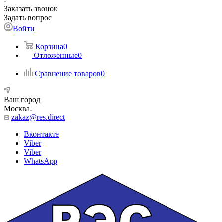
Заказать звонок
Задать вопрос
Войти
Корзина
0
Отложенные
0
Сравнение товаров
0
Ваш город
Москва
zakaz@res.direct
Вконтакте
Viber
Viber
WhatsApp