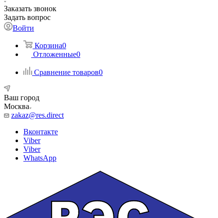
Заказать звонок
Задать вопрос
Войти
Корзина
0
Отложенные
0
Сравнение товаров
0
Ваш город
Москва
zakaz@res.direct
Вконтакте
Viber
Viber
WhatsApp