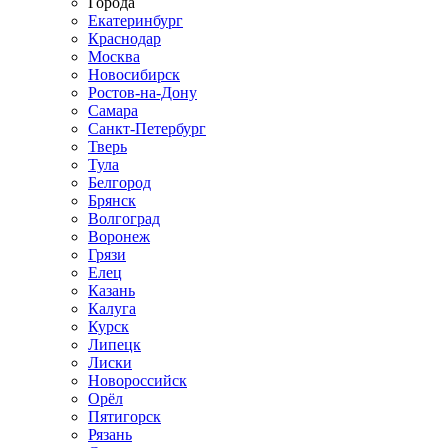
Города
Екатеринбург
Краснодар
Москва
Новосибирск
Ростов-на-Дону
Самара
Санкт-Петербург
Тверь
Тула
Белгород
Брянск
Волгоград
Воронеж
Грязи
Елец
Казань
Калуга
Курск
Липецк
Лиски
Новороссийск
Орёл
Пятигорск
Рязань