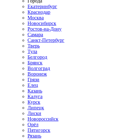
Города
Екатеринбург
Краснодар
Москва
Новосибирск
Ростов-на-Дону
Самара
Санкт-Петербург
Тверь
Тула
Белгород
Брянск
Волгоград
Воронеж
Грязи
Елец
Казань
Калуга
Курск
Липецк
Лиски
Новороссийск
Орёл
Пятигорск
Рязань