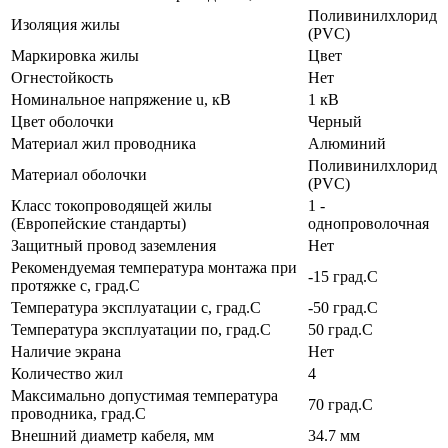
Поливинилхлорид
Изоляция жилы
(PVC)
Маркировка жилы
Цвет
Огнестойкость
Нет
Номинальное напряжение u, кВ
1 кВ
Цвет оболочки
Черный
Материал жил проводника
Алюминий
Поливинилхлорид
Материал оболочки
(PVC)
Класс токопроводящей жилы
1 -
(Европейские стандарты)
однопроволочная
Защитный провод заземления
Нет
Рекомендуемая температура монтажа при
-15 град.C
протяжке с, град.C
Температура эксплуатации с, град.C
-50 град.C
Температура эксплуатации по, град.C
50 град.C
Наличие экрана
Нет
Количество жил
4
Максимально допустимая температура
70 град.C
проводника, град.C
Внешний диаметр кабеля, мм
34.7 мм