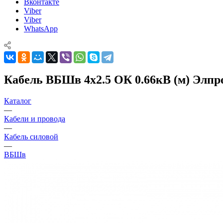
Вконтакте
Viber
Viber
WhatsApp
Кабель ВБШв 4х2.5 ОК 0.66кВ (м) Элп
Каталог
—
Кабели и провода
—
Кабель силовой
—
ВБШв