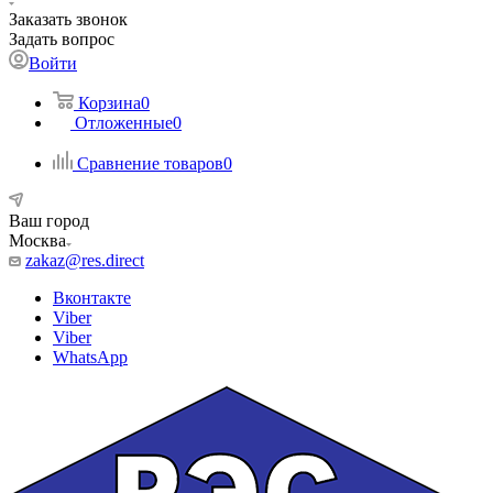
Заказать звонок
Задать вопрос
Войти
Корзина
0
Отложенные
0
Сравнение товаров
0
Ваш город
Москва
zakaz@res.direct
Вконтакте
Viber
Viber
WhatsApp