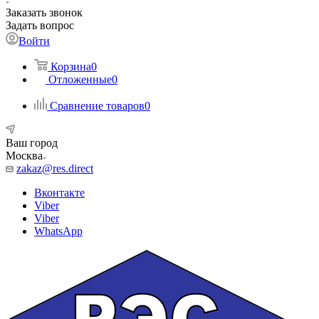
Заказать звонок
Задать вопрос
Войти
Корзина
0
Отложенные
0
Сравнение товаров
0
Ваш город
Москва
zakaz@res.direct
Вконтакте
Viber
Viber
WhatsApp