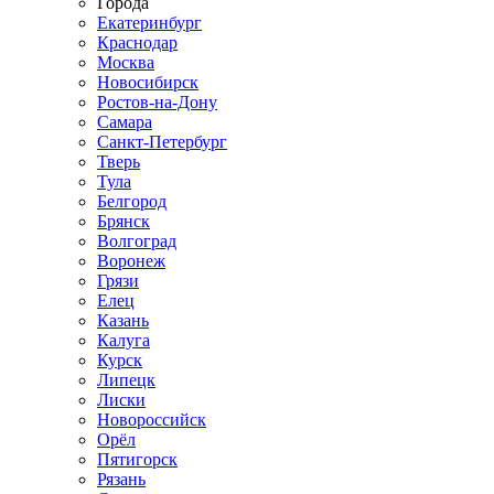
Города
Екатеринбург
Краснодар
Москва
Новосибирск
Ростов-на-Дону
Самара
Санкт-Петербург
Тверь
Тула
Белгород
Брянск
Волгоград
Воронеж
Грязи
Елец
Казань
Калуга
Курск
Липецк
Лиски
Новороссийск
Орёл
Пятигорск
Рязань