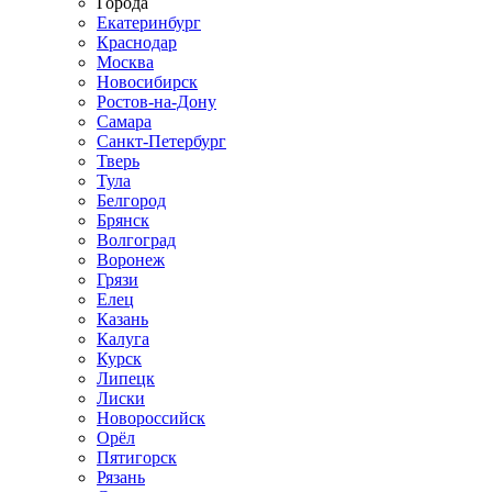
Города
Екатеринбург
Краснодар
Москва
Новосибирск
Ростов-на-Дону
Самара
Санкт-Петербург
Тверь
Тула
Белгород
Брянск
Волгоград
Воронеж
Грязи
Елец
Казань
Калуга
Курск
Липецк
Лиски
Новороссийск
Орёл
Пятигорск
Рязань