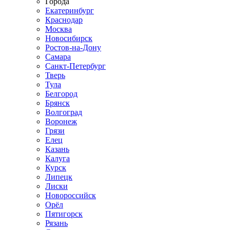
Города
Екатеринбург
Краснодар
Москва
Новосибирск
Ростов-на-Дону
Самара
Санкт-Петербург
Тверь
Тула
Белгород
Брянск
Волгоград
Воронеж
Грязи
Елец
Казань
Калуга
Курск
Липецк
Лиски
Новороссийск
Орёл
Пятигорск
Рязань