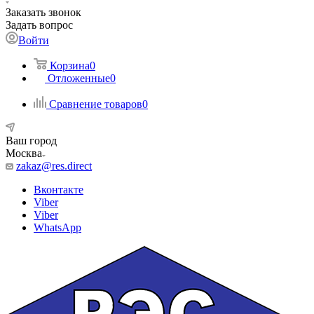
Заказать звонок
Задать вопрос
Войти
Корзина
0
Отложенные
0
Сравнение товаров
0
Ваш город
Москва
zakaz@res.direct
Вконтакте
Viber
Viber
WhatsApp