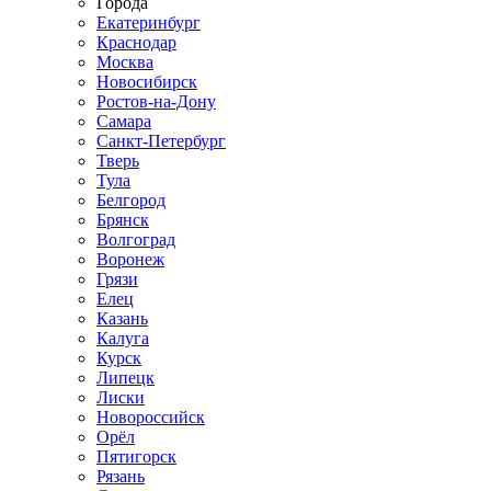
Города
Екатеринбург
Краснодар
Москва
Новосибирск
Ростов-на-Дону
Самара
Санкт-Петербург
Тверь
Тула
Белгород
Брянск
Волгоград
Воронеж
Грязи
Елец
Казань
Калуга
Курск
Липецк
Лиски
Новороссийск
Орёл
Пятигорск
Рязань