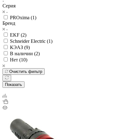
Серия
PROxima (
1
)
Бренд
EKF (
2
)
Schneider Electric (
1
)
КЭАЗ (
9
)
В наличии (
2
)
Нет (
10
)
Очистить фильтр
Показать