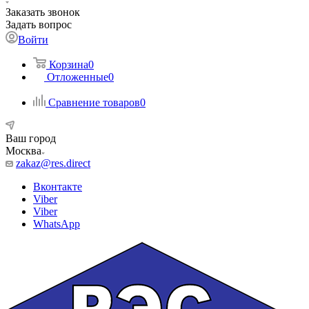
Заказать звонок
Задать вопрос
Войти
Корзина
0
Отложенные
0
Сравнение товаров
0
Ваш город
Москва
zakaz@res.direct
Вконтакте
Viber
Viber
WhatsApp