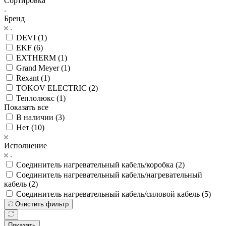
Сортировка
Бренд
DEVI (
1
)
EKF (
6
)
EXTHERM (
1
)
Grand Meyer (
1
)
Rexant (
1
)
TOKOV ELECTRIC (
2
)
Теплолюкс (
1
)
Показать все
В наличии (
3
)
Нет (
10
)
Исполнение
Соединитель нагревательный кабель/коробка (
2
)
Соединитель нагревательный кабель/нагревательный
кабель (
2
)
Соединитель нагревательный кабель/силовой кабель (
5
)
Очистить фильтр
Показать