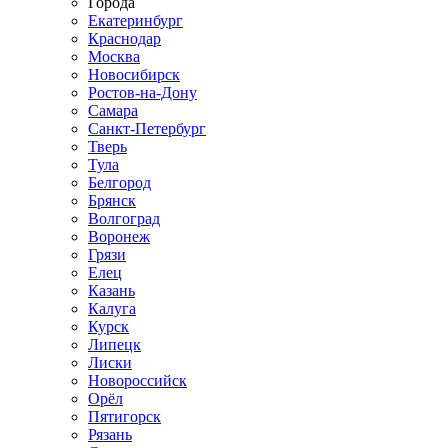
Города
Екатеринбург
Краснодар
Москва
Новосибирск
Ростов-на-Дону
Самара
Санкт-Петербург
Тверь
Тула
Белгород
Брянск
Волгоград
Воронеж
Грязи
Елец
Казань
Калуга
Курск
Липецк
Лиски
Новороссийск
Орёл
Пятигорск
Рязань