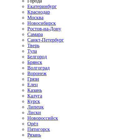
Города
Екатеринбург
Краснодар
Москва
Новосибирск
Ростов-на-Дону
Самара
Санкт-Петербург
Тверь
Тула
Белгород
Брянск
Волгоград
Воронеж
Грязи
Елец
Казань
Калуга
Курск
Липецк
Лиски
Новороссийск
Орёл
Пятигорск
Рязань