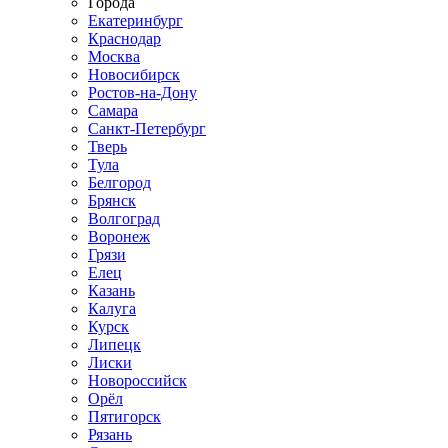
Города
Екатеринбург
Краснодар
Москва
Новосибирск
Ростов-на-Дону
Самара
Санкт-Петербург
Тверь
Тула
Белгород
Брянск
Волгоград
Воронеж
Грязи
Елец
Казань
Калуга
Курск
Липецк
Лиски
Новороссийск
Орёл
Пятигорск
Рязань