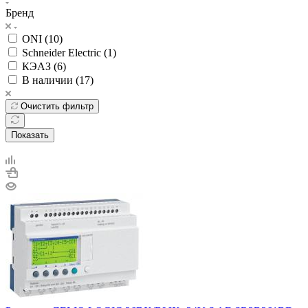
Бренд
ONI (
10
)
Schneider Electric (
1
)
КЭАЗ (
6
)
В наличии (
17
)
Очистить фильтр
Показать