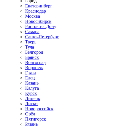
Города
Екатеринбург
Краснодар
Москва
Новосибирск
Ростов-на-Дону
Самара
Санкт-Петербург
Тверь
Тула
Белгород
Брянск
Волгоград
Воронеж
Грязи
Елец
Казань
Калуга
Курск
Липецк
Лиски
Новороссийск
Орёл
Пятигорск
Рязань