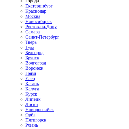
Города
Екатеринбург
Краснодар
Москва
Новосибирск
Ростов-на-Дону
Самара
Санкт-Петербург
Тверь
Тула
Белгород
Брянск
Волгоград
Воронеж
Грязи
Елец
Казань
Калуга
Курск
Липецк
Лиски
Новороссийск
Орёл
Пятигорск
Рязань