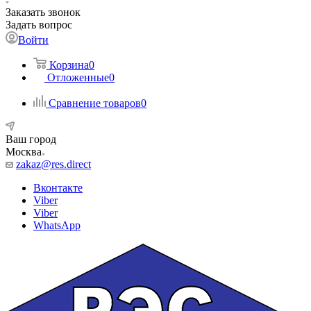
Заказать звонок
Задать вопрос
Войти
Корзина
0
Отложенные
0
Сравнение товаров
0
Ваш город
Москва
zakaz@res.direct
Вконтакте
Viber
Viber
WhatsApp